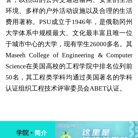
环境
、多样的户外活动设施以及合理的
生活
费用
著称。
PSU
成立于
1946
年，是俄勒冈州
大学体系中规模最大、文化最丰富且唯一位
于
城市中心
的大学，现有学生
26000
多名。其
Maseeh College of Engineering & Computer
Science
在美国高校的工程学院中排名位列前
50
名，其工程类学科均通过美国著名的学科
认证组织工程技术评审委员会
ABET
认证。
学院 •
简介