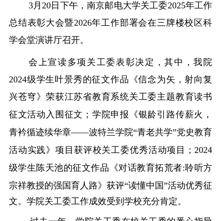
3
月
20
日下午，
南京邮电大学关工委
2025
年工作
总结表彰大会暨
2026
年工作部署会在三牌楼校区科
学会堂演讲厅召开。
会上宣读
多项关工委
表彰决定，
其中，我院
2024
级学生叶景秀的征文作品《信念为矢，射向复
兴苍穹》荣获江苏省教育系统关工委
主题教育读书
征文活动入围征文；学院申报
《银龄引路传薪火，
青衿循迹续华章
——
波特兰学院
“
青老共学
”
党史教育
活动实践》
项目
获评
校
关工委优秀活动项目；
2024
级学生陈天池的征文作品
《对话教育拓荒者:
聆听方
宗祥教授的强国育人路》获评
“
读懂中国
”
活动优秀征
文。
学院关工委工作成效受到学校充分肯定。