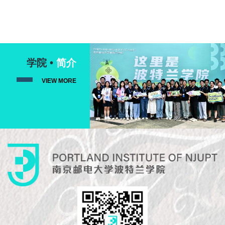
学院 •
简介
VIEW MORE