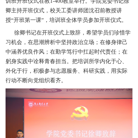
训班开班仪式在教
1
-
4
00教室举行。
学院党委书记
徐
卿主持开班仪式
，
校关工委讲师团
沈召前
教授
讲
授
“开班第一课”，
培训班全体
学员参加开班仪式。
徐卿书记在开班仪式上致辞，
希望学员们珍惜学
习机会，
在思潮辨析中坚持政治立场
；
在修身律己
中涵养优良作风
；
在勤学笃行中扛起时代责任
；
在
躬身实践中诠释青春担当。把培训所学内化于心、
外化于行，积极参与志愿服务、科研实践，用实际
行动不断向党组织看齐
。