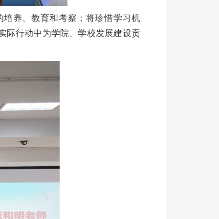
的培养、教育和考察；将珍惜学习机
实际行动中为学院、学校发展建设贡