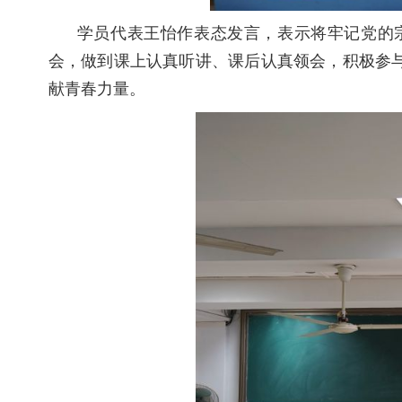
学员代表王怡作表态发言，表示将牢记党的
会，做到课上认真听讲、课后认真领会，积极参
献青春力量。