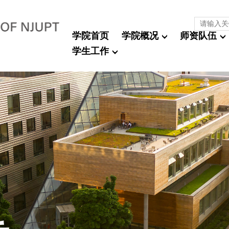
学院首页
学院概况
师资队伍
学生工作