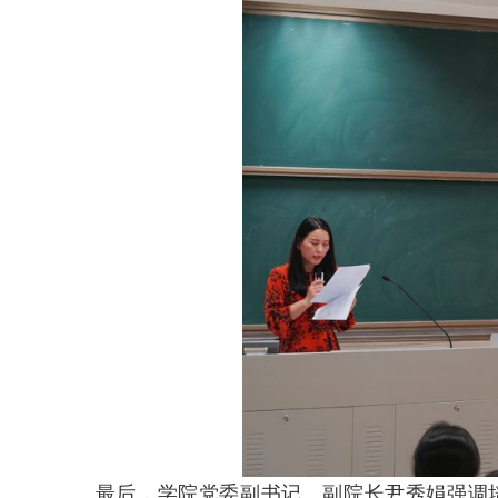
最后，学院党委副书记、副院长尹秀娟强调