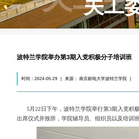
关工
波特兰学院举办第3期入党积极分子培训班
时间：2024-05-29
|
来源： 南京邮电大学波特兰学院
|
5
月
22
日下午，波特兰学院举行第
3
期入党积
出席仪式并致辞，学院辅导员、组织员以及培训