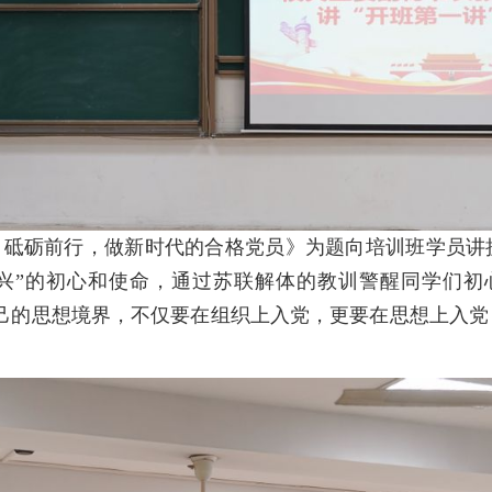
，砥砺前行，做新时代的合格党员》为题向培训班学员讲
兴”的初心和使命，通过苏联解体的教训警醒同学们初
自己的思想境界，不仅要在组织上入党，更要在思想上入