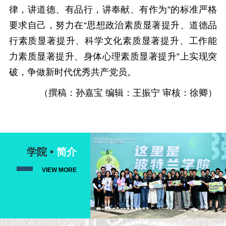
律，讲道德、有品行，讲奉献、有作为”的标准严格
要求自己，努力在“思想政治素质显著提升、道德品
行素质显著提升、科学文化素质显著提升、工作能
力素质显著提升、身体心理素质显著提升”上实现突
破，争做新时代优秀共产党员。
（撰稿：孙嘉宝 编辑：王振宁 审核：徐卿）
学院 •
简介
VIEW MORE