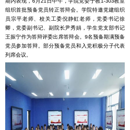
期内表现，6月21日中午，学院党委于教1-303教室
组织首批预备党员转正答辩会。学院特邀党建组织
员宗平老师、校关工委倪静虹老师，党委书记徐
卿，党委副书记、副院长尹秀娟，学生党支部书记
王振宁作为答辩评委出席答辩会。9名预备期满预备
党员参加答辩。部分预备党员和入党积极分子代表
列席会议。