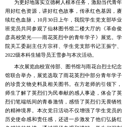
为更好地落实立德树人根本任务，激励当代青年
用好红色资源，讲好红色故事，传承红色基因，赓
续红色血脉，
10月30日上午，我院学生党支部毕业
班党员共同参观了仙林图书馆二楼大厅的《
革命俊
彦
高校荣光
——雨花英烈中的青年学子》展览。学
院关工委副主任方宗祥、学生党支部书记王振宁、
2
0
22级本科生辅导员王雪参与本次活动。
本次展览由校宣传部、图书馆与雨花台烈士纪念
馆联合举办，展览选取了雨花英烈中部分青年学子
的珍贵文物史料及相关图书。在方老师的引领下，
师生了解了英烈们为民奉献的感人事迹，体会了英
烈们笔端纸间的青春激情，感悟了英烈们无畏牺牲
的精神境界。本次党日活动不仅增强了学生党员的
历史使命感和责任感，还进一步激发了他们弘扬红