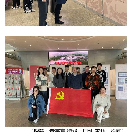
（撰稿：黄宇宸
编辑：田坤
审核：徐卿）