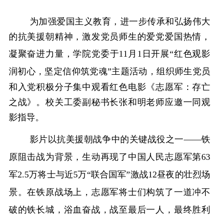
为加强爱国主义教育，
进一步
传承和弘扬伟大
的抗美援朝精神，
激发党员师生的爱党爱国热情，
凝聚奋进力量
，学
院党委于
11
月
1
日开展“红色观影
润初心，坚定信仰筑党魂”主题活动，组织
师生党员
和
入党积极分子集中观看红色电影《志愿军：存亡
之战》
。校关工委副秘书长张和明老师应邀一同观
影指导
。
影片以抗美援朝战争中的关键战役之一
——铁
原阻击战为背景，生动再现了中国人民志愿军第
63
军
2.5
万将士与近
5
万
“
联合国军
”
激战12
昼夜的壮烈场
景。在铁原战场上，志愿军将士们构筑了一道冲不
破的铁长城，浴血奋战，战至最后一人，
最终胜利