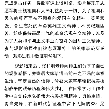
完成阻击任务，
将敌军逼上谈判桌。
影片
展现了志
愿军将士视祖国和人民利益高于一切、为了祖国和
民族的尊严而奋不顾身的爱国主义精神，英勇顽
强、舍生忘死的革命英雄主义精神，不畏艰难困
苦、始终保持高昂士气的革命乐观主义精神，以及
为了人类和平与正义事业而奋斗的国际主义精神。
参与观影的师生们被志愿军将士的英雄事迹所感
动，观影过程中数度潸然泪下。
观影结束后，张和明老师向师生们分享了自己
的观影感悟，并寄语大家珍惜当前来之不易的幸福
生活，坚定自己的信仰，号召大家牢牢铭记抗美援
朝战争的艰辛历程和伟大胜利，在日常学习工作生
活中自觉传承弘扬伟大抗美援朝精神，勇挑重担、
勇当先锋，在新时代新征程中留下无悔的奋斗足