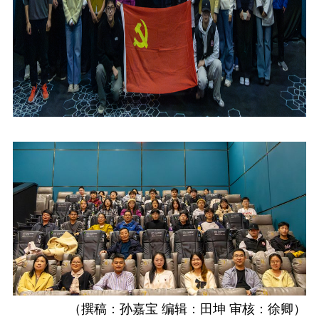
（撰稿：孙嘉宝 编辑：
田坤
审核：徐卿）