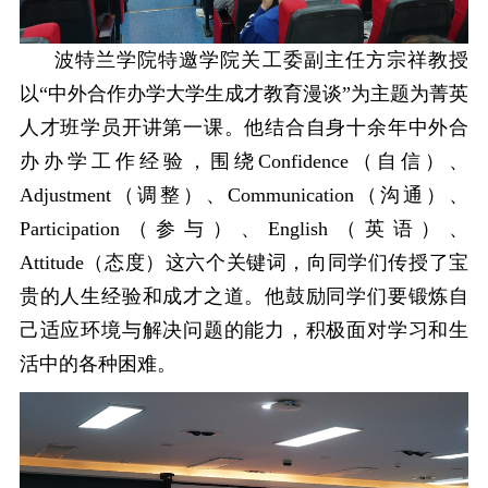
波特兰学院特邀学院关工委副主任
方宗祥教授
以
“中外合作办学大学生成才教育漫谈”为主题
为菁英
人才班学员开讲第一课。他结合自身十余年中外合
办办学工作经验，
围绕
Confidence
（自信）、
Adjustment
（
调整
）、
Communication
（沟通）、
Participation
（参与）、
English
（英语）、
Attitude
（态度）这六个关键词，向同学们传授了宝
贵的人生经验和成才之道。他鼓励同学们要
锻炼自
己适应环境与解决问题的能力
，积极面对学习
和生
活中
的各种困难。