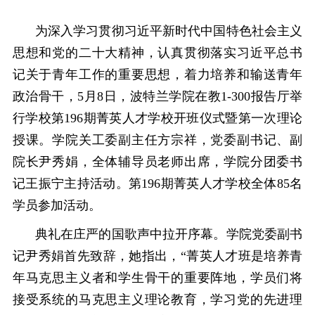
为深入学习贯彻习近平新时代中国特色社会主义
思想和党的二十大精神，认真贯彻落实习近平总书
记关于青年工作的重要思想，着力培养和输送青年
政治骨干，
5月8日
，波特兰学院在教
1-300报告厅举
行学校第
196期菁英人才学校开班仪式暨第一次理论
授课。
学院关工委副主任方宗祥，党委副书记、副
院长尹秀娟，全体辅导员老师出席，学院分团委书
记王振宁主持活动。第
196期菁英人才学校全体85名
学员参加活动。
典礼在庄严的国歌声中拉开序幕。学院党委副书
记尹秀娟首先致辞，
她指出
，
“
菁英人才班是培养青
年马克思主义
者和
学生骨干的
重要
阵地
，
学员们将
接受系统的马克思主义理论教育，学习党的先进
理