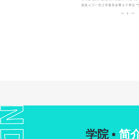
学院 •
简