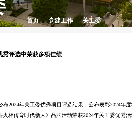
委
首页
党建工作
关工委
作优秀评选中荣获多项佳绩
公布
2024
年关工委优秀项目评选结果，公布表彰
2024
年度
薪火相传育时代新人》品牌活动荣获
2024
年关工委优秀活