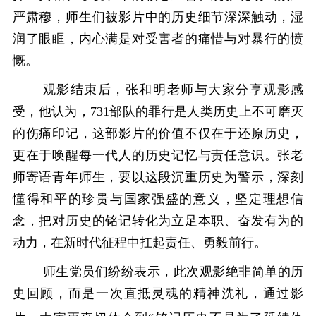
严肃穆，师生们被影片中的历史细节深深触动，湿
润了眼眶，内心满是对受害者的痛惜与对暴行的愤
慨。
观影结束后，张和明老师与大家分享观影感
受，他认为，
731部队的罪行是人类历史上不可磨灭
的伤痛印记，这部影片的价值不仅在于还原历史，
更在于唤醒每一代人的历史记忆与责任意识。
张老
师
寄语
青年
师生，要以这段沉重历史为警示，深刻
懂得和平的珍贵与国家强盛的意义，坚定理想信
念，把对历史的铭记转化为立足本职、奋发有为的
动力，在新时代征程中扛起责任、勇毅前行。
师生党员们纷纷表示，此次观影绝非简单的历
史回顾，而是一次直抵灵魂的精神洗礼，通过影