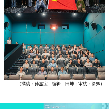
（撰稿：孙嘉宝
；
编辑：田坤；
审核：徐卿
）