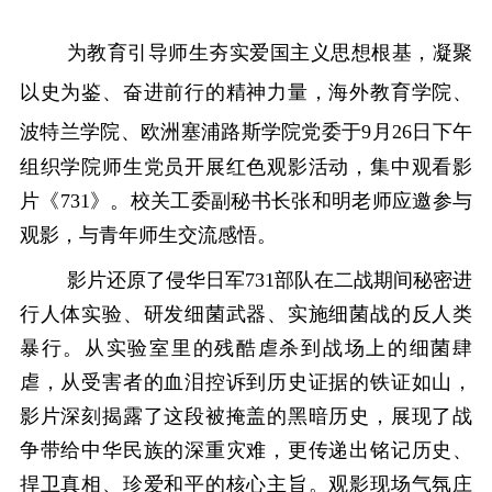
为教育引导师生夯实爱国主义思想根基，凝聚
以史为鉴、奋进前行的精神力量，海外教育学院、
波特兰学院、欧洲塞浦路斯学院党委于
9月26日下午
组织
学院
师生党员开展
红色
观影活动，集中观看影
片《731》。校关工委副秘书长张和明老师应邀参与
观影
，与青年师生交流感悟
。
影片还原了侵华日军
731部队在二战期间秘密进
行人体实验、研发细菌武器、实施细菌战的反人类
暴行。从实验室里的残酷虐杀到战场上的细菌肆
虐，从受害者的血泪控诉到历史证据的铁证如山，
影片深刻揭露了这段被掩盖的黑暗历史，展现了战
争带给中华民族的深重灾难，更传递出铭记历史、
捍卫真相、珍爱和平的核心主旨。观影现场气氛庄