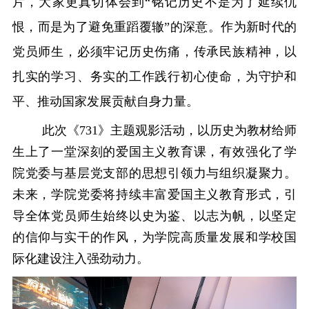
片，大家
更真切体会到
“铭记历史不是为了延续仇
恨，而是为了避免重蹈覆辙”的深意。作为新时代的
党员师生，必须牢记历史伤痛，传承民族精神，以
扎实的学习、务实的工作践行初心使命，为守护和
平、推动国家发展贡献自身力量。
此次《
731》主题观影活动，以历史为教材
给
师
生上了一堂深刻的爱国主义教育课，有效强化了学
院党委与基层党支部的思想引领力与组织凝聚力。
未来，
学院
党委将持续丰富爱国主义教育形式，引
导全体党员师生始终以史为鉴、以志为帆，以坚定
的信仰与实干的作风，为学院高质量发展和
学校国
际化
建设注入强劲动力。