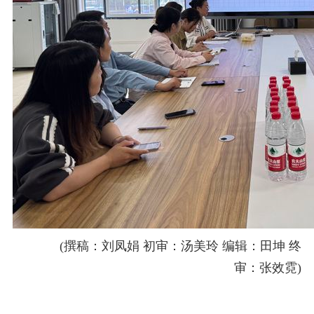
(撰稿：刘凤娟 初审：汤美玲 编辑：田坤 终
审：张效霓)