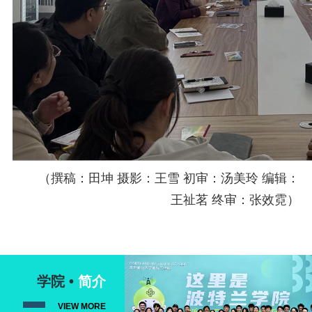
（
撰稿：田坤 摄影：王雪 初审：汤美玲 编辑：
王祉茗 终审：张效霓）
学院 •
简介
VIEW MORE