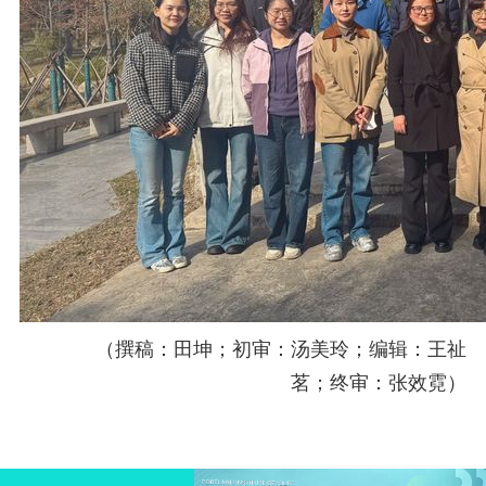
（
撰稿：田坤；初审：
汤美玲；
编辑：王祉
茗；终审：张效霓）