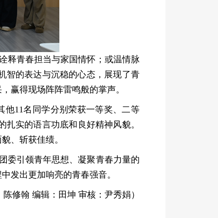
诠释青春担当与家国情怀；或温情脉
机智的表达与沉稳的心态，展现了青
采，赢得现场阵阵雷鸣般的掌声。
其他
11名同学分别荣获一等奖、二等
的扎实的语言功底
和
良好精神风貌。
面貌、斩获佳绩。
团委引领青年思想、凝聚青春力量的
程中发出更加响亮的青春强音。
：
陈修翰
编辑：
田坤
审核：
尹秀娟
）