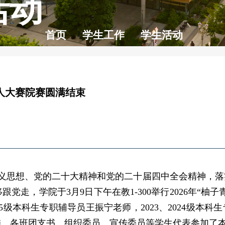
活动
首页
学生工作
学生活动
持人大赛院赛圆满结束
义思想、党的二十大精神和党的二十届四中全会精神，落
走，学院于3月9日下午在教1-300举行2026年
“柚子
级本科生专职辅导员王振宁老师，2023、2024级本科生
委
。
各班
团支书、组织委员、宣传委员等
学生代表
参加了