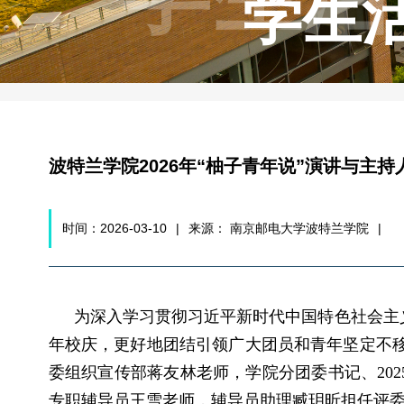
学生
波特兰学院2026年“柚子青年说”演讲与主
时间：2026-03-10
|
来源： 南京邮电大学波特兰学院
|
为深入学习贯彻习近平新时代中国特色社会主
年校庆，更好地团结引领广大团员和青年坚定不移跟党
委组织宣传部蒋友林老师，学院分团委书记、2025
专职辅导员王雪老师，辅导员助理臧
玥
昕担任评