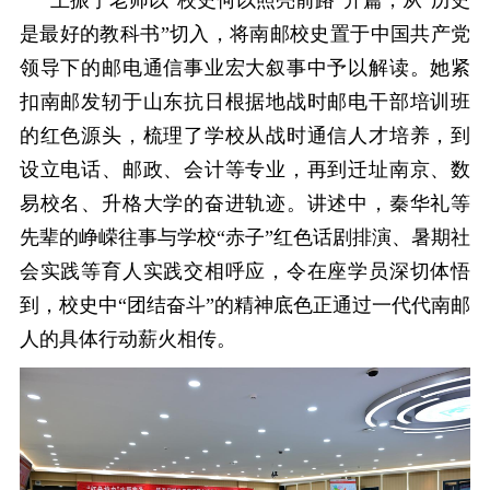
王振宁老师以
“校史何以照亮前路”开篇，从“历史
是最好的教科书”切入，将南邮校史置于中国共产党
领导下的邮电通信事业宏大叙事中予以解读。她紧
扣南邮发轫于山东抗日根据地战时邮电干部培训班
的红色源头，梳理了学校从战时通信人才培养，到
设立电话、邮政、会计等专业，再到迁址南京、数
易校名、升格大学的奋进轨迹。讲述中，秦华礼等
先辈的峥嵘往事与学校“赤子”红色话剧排演、暑期社
会实践等育人实践交相呼应，令在座学员深切体悟
到，校史中“团结奋斗”的精神底色正通过一代代南邮
人的具体行动薪火相传。