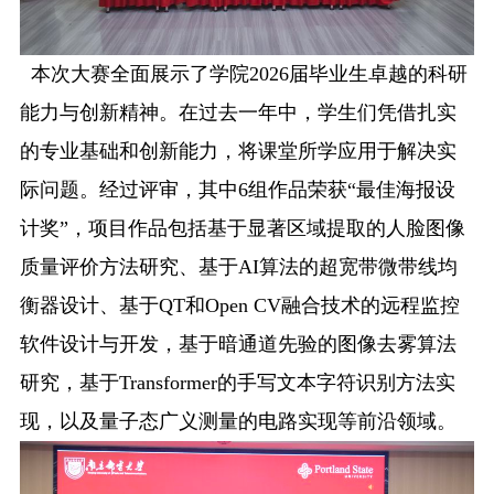
本次大赛全面展示了学院
2026
届
毕业生卓越的科研
能力与创新精神。在过去一年中，学生们凭借扎实
的专业基础和
创新能力
，将课堂所学应用于解决实
际问题。经过评审，其中
6
组作品荣获“最佳海报设
计奖”，项目作品
包括
基于显著区域提取的人脸图像
质量评价方法研究、基于
AI
算法的超宽带微带线均
衡器设计、基于
QT
和
Open CV
融合技术的远程监控
软件设计与开发
，基于暗通道先验的图像去雾算法
研究，基于
Transformer
的手写文本字符识别方法实
现，
以及量子态广义测量的电路实现
等前沿领域。