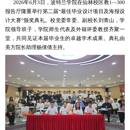
202
6
年
6
月
3
日，波特兰学院在仙林校区教
1
—
300
报告厅隆重举行
第二
届
“最佳毕业设计项目及海报设
计大赛”颁奖典礼。校党委常委、副校长刘青山，学
院领导班子，学院师生代表及外籍评委教授齐聚一
堂，共同见证
本
届毕业生的卓越学术成果。典礼由
美方院长助理杨倩倩主持。