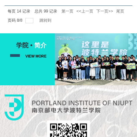
生办实事”专题学习研讨。院党委书记、院党委理论学习
每页
14
记录
总共
99
记录
第一页
<<上一页
下一页>>
尾页
中心组组长丁静主持学习会，部分中心组成员作重点发
页码
8
/
8
跳转到
言交流。党委副书记于景宝在交流发言中谈到，根据波
特兰学院中外合作办学学生的实际情况，有针对地开展
以下工作重点：一是思想引领，做好疫情常态化下的教
学院 •
简介
育教学管理工作，坚持社会主义办学方向，培养具有中
国情怀和国...
VIEW MORE